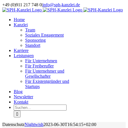
Zum
+49 (0)911 217 748 0
|
info@sph-kanzlei.de
Inhalt
Facebook
Instagram
LinkedIn
Xing
springen
Home
Kanzlei
Team
Soziales Engagement
Sponsoring
Standort
Karriere
Leistungen
Für Unternehmen
Für Freiberufler
Für Unternehmer und
Gesellschafter
Für Existentgründer und
Startups
Blog
Newsletter
Kontakt
Suche
nach:
Datenschutz
Nightwish
2023-06-30T16:54:15+02:00