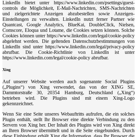
LinkedIn bietet unter https://www.linkedin.com/psettings/guest-
controls die Möglichkeit, E-Mail-Nachrichten, SMS-Nachrichten
und zielgerichtete Anzeigen abzubestellen sowie Anzeigen-
Einstellungen zu verwalten. LinkedIn nutzt ferner Partner wie
Quantcast, Google Analytics, BlueKai, DoubleClick, Nielsen,
Comscore, Eloqua und Lotame, die Cookies setzen können. Solche
Cookies können unter https://www.linkedin.com/legal/cookie-policy
abgelehnt werden. Die geltenden Datenschutzbestimmungen von
LinkedIn sind unter https://www.linkedin.com/legal/privacy-policy
abrufbar. Die Cookie-Richtlinie von LinkedIn ist unter
https://www.linkedin.com/legal/cookie-policy abrufbar.
Xing
Auf unserer Website werden auch sogenannte Social Plugins
(„Plugins“) von Xing verwendet, das von der XING SE,
Dammtorstraße 30, 20354 Hamburg, Deutschland („Xing“)
betrieben wird. Die Plugins sind mit einem Xing-Logo
gekennzeichnet.
Wenn Sie eine Seite unseres Webauftritts aufrufen, die ein solches
Plugin enthält, stellt Ihr Browser eine direkte Verbindung zu den
Servern von Xing her. Der Inhalt des Plugins wird von Xing direkt
an Ihren Browser übermittelt und in die Seite eingebunden. Durch
diese Einbindung erhält Xing die Information, dass Ihr Browser die