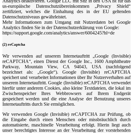
Analytics deaktivieren. Google LLC mit Sitz in den USA ist für das
us-europäische Datenschutzübereinkommen „Privacy Shield“
zertifiziert, welches die Einhaltung des in der EU geltenden
Datenschutzniveaus gewährleistet.
Mehr Informationen zum Umgang mit Nutzerdaten bei Google
Analytics finden Sie in der Datenschutzerklärung von Google:
https://support.google.com/analytics/answer/6004245?hl=de
(2) reCaptcha
Wir verwenden auf unserem Internetauftritt „Google (Invisible)
reCAPTCHA“, einen Dienst der Google Inc., 1600 Amphitheatre
Parkway, Mountain View, CA 94043, USA (nachfolgend
bezeichnet als: „Google“). Google (Invisible) reCAPTCHA
speichert und verarbeitet Informationen über Ihr Nutzerverhalten auf
unserem Internetauftritt. Google (Invisible) reCAPTCHA verwendet
hierfür unter anderem Cookies, also kleine Textdateien, die lokal im
Zwischenspeicher Ihres Webbrowsers auf Ihrem Endgerät
gespeichert werden und die eine Analyse der Benutzung unseres
Internetauftritts durch Sie ermöglichen.
Wir verwenden Google (Invisible) reCAPTCHA zur Prüfung, ob
die Eingabe durch einen Menschen oder missbräuchlich durch
automatisierte, maschinelle Verarbeitung erfolgt. Hierin liegt auch
unser berechtigtes Interesse an der Verarbeitung der vorstehenden