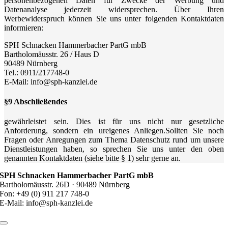
personenbezogenen Daten für Zwecke der Werbung und
Datenanalyse jederzeit widersprechen. Über Ihren
Werbewiderspruch können Sie uns unter folgenden Kontaktdaten
informieren:
SPH Schnacken Hammerbacher PartG mbB
Bartholomäusstr. 26 / Haus D
90489 Nürnberg
Tel.: 0911/217748-0
E-Mail: info@sph-kanzlei.de
§9 Abschließendes
gewährleistet sein. Dies ist für uns nicht nur gesetzliche
Anforderung, sondern ein ureigenes Anliegen.Sollten Sie noch
Fragen oder Anregungen zum Thema Datenschutz rund um unsere
Dienstleistungen haben, so sprechen Sie uns unter den oben
genannten Kontaktdaten (siehe bitte § 1) sehr gerne an.
SPH Schnacken Hammerbacher PartG mbB
Bartholomäusstr. 26D · 90489 Nürnberg
Fon: +49 (0) 911 217 748-0
E-Mail: info@sph-kanzlei.de
Toggle